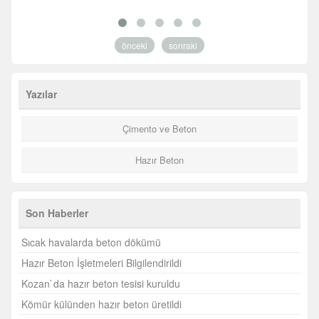
önceki
sonraki
Yazılar
Çimento ve Beton
Hazır Beton
Son Haberler
Sıcak havalarda beton dökümü
Hazır Beton İşletmeleri Bilgilendirildi
Kozan`da hazır beton tesisi kuruldu
Kömür külünden hazır beton üretildi