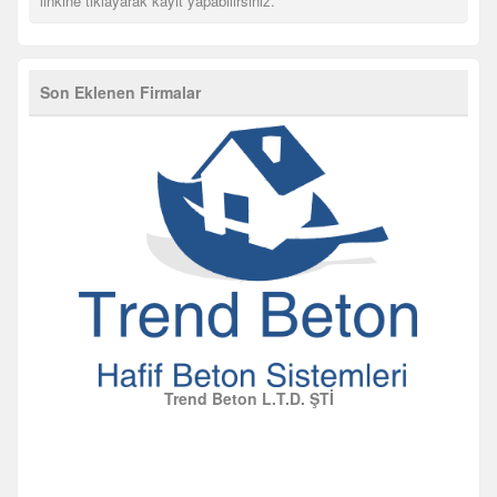
linkine tıklayarak kayıt yapabilirsiniz.
Son Eklenen Firmalar
Trend Beton L.T.D. ŞTİ