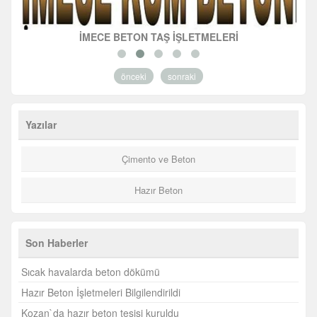
İMECE BETON TAŞ İŞLETMELERİ
önceki
sonraki
Yazılar
Çimento ve Beton
Hazır Beton
Son Haberler
Sıcak havalarda beton dökümü
Hazır Beton İşletmeleri Bilgilendirildi
Kozan`da hazır beton tesisi kuruldu